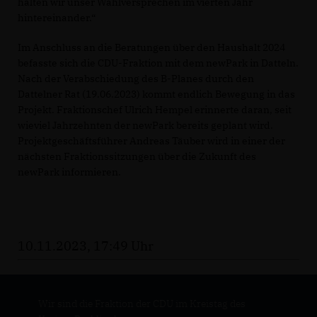
halten wir unser Wahlversprechen im vierten Jahr
hintereinander.“
Im Anschluss an die Beratungen über den Haushalt 2024
befasste sich die CDU-Fraktion mit dem newPark in Datteln.
Nach der Verabschiedung des B-Planes durch den
Dattelner Rat (19.06.2023) kommt endlich Bewegung in das
Projekt. Fraktionschef Ulrich Hempel erinnerte daran, seit
wieviel Jahrzehnten der newPark bereits geplant wird.
Projektgeschäftsführer Andreas Täuber wird in einer der
nächsten Fraktionssitzungen über die Zukunft des
newPark informieren.
10.11.2023, 17:49 Uhr
Wir sind die Fraktion der CDU im Kreistag des