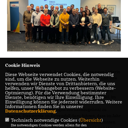
Cookie Hinweis
Nicole Heier, seit dem 1. August dieses Jahres neue Leiterin
Diese Webseite verwendet Cookies, die notwendig
des Jobcenters Kreis Recklinghausen, stellte sich und ihre
sind, um die Webseite zu nutzen. Weiterhin
verwenden wir Dienste von Drittanbietern, die uns
Arbeit vor. Leider hat die Bundesregierung geplant, im
helfen, unser Webangebot zu verbessern (Website-
nächsten Jahr das Budget für die sog. 16i Fälle im SGB II
Optmierung). Für die Verwendung bestimmter
(Zuschüsse zur Förderung von Personen mit dem Ziel, im
Dienste, benötigen wir Ihre Einwilligung. Ihre
Einwilligung können Sie jederzeit widerrufen. Weitere
ersten Arbeitsmarkt wieder einem
Informationen finden Sie in unserer
sozialversicherungspflichtigen Job nachzugehen) zu
Datenschutzerklärung
.
kürzen. Dies würde im Extremfall dazu führen, dass im Jahr
Technisch notwendige Cookies (
Übersicht
)
2024 keine neuen Maßnahmen bewilligt werden könnten.
Die notwendigen Cookies werden allein für den