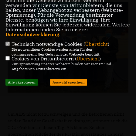
sind, um die Webseite zu nutzen. Weiterhin
verwenden wir Dienste von Drittanbietern, die uns
helfen, unser Webangebot zu verbessern (Website-
Optmierung). Für die Verwendung bestimmter
Dienste, benötigen wir Ihre Einwilligung. Ihre
Einwilligung können Sie jederzeit widerrufen. Weitere
Informationen finden Sie in unserer
Datenschutzerklärung
.
Technisch notwendige Cookies (
Übersicht
)
Die notwendigen Cookies werden allein für den
ordnungsgemäßen Gebrauch der Webseite benötigt.
Cookies von Drittanbietern (
Übersicht
)
Zur Optimierung unserer Webseite binden wir Dienste und
Angebote von Drittanbietern ein.
Alle akzeptieren
Auswahl speichern
Um AIDS nicht tot zu schweigen und die Betroffenen nicht
an den Rand der Gesellschaft zu drängen, erinnert auch die
CDU-Fraktion an diesen Tag. Als kleines Zeichen
überreichten Mitglieder des Fraktionsvorstandes Landrat