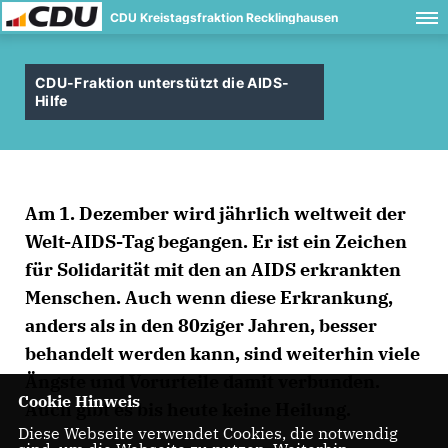
CDU Kreistagsfraktion Recklinghausen
CDU-Fraktion unterstützt die AIDS-
Hilfe
Am 1. Dezember wird jährlich weltweit der
Welt-AIDS-Tag begangen. Er ist ein Zeichen
für Solidarität mit den an AIDS erkrankten
Menschen. Auch wenn diese Erkrankung,
anders als in den 80ziger Jahren, besser
behandelt werden kann, sind weiterhin viele
Ängste und Vorurteile damit verbunden.
Cookie Hinweis
Auch gibt es bis heute keine Heilung.
Diese Webseite verwendet Cookies, die notwendig